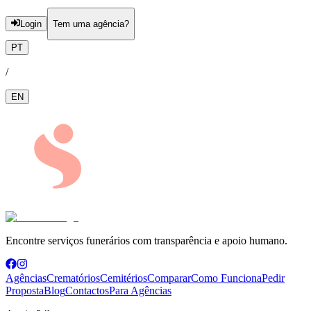
Login
Tem uma agência?
PT
/
EN
Encontre serviços funerários com transparência e apoio humano.
Agências
Crematórios
Cemitérios
Comparar
Como Funciona
Pedir
Proposta
Blog
Contactos
Para Agências