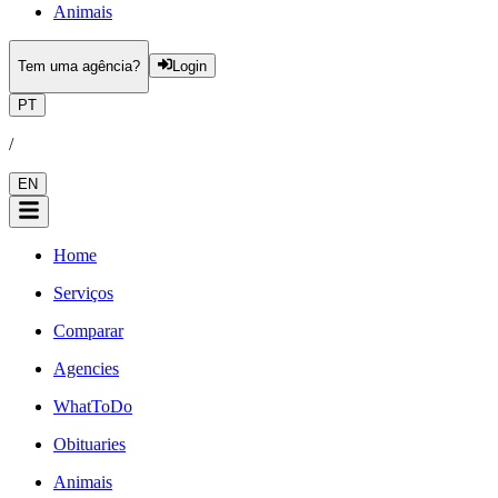
Animais
Tem uma agência?
Login
PT
/
EN
Home
Serviços
Comparar
Agencies
WhatToDo
Obituaries
Animais