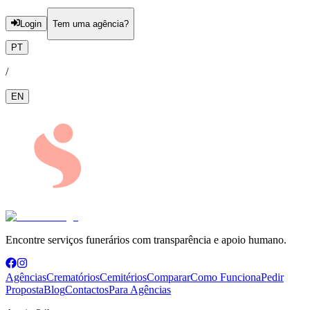
Login
Tem uma agência?
PT
/
EN
Encontre serviços funerários com transparência e apoio humano.
Agências
Crematórios
Cemitérios
Comparar
Como Funciona
Pedir
Proposta
Blog
Contactos
Para Agências