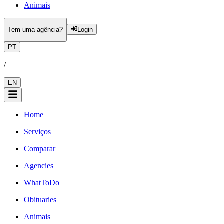
Animais
Tem uma agência?
Login
PT
/
EN
Home
Serviços
Comparar
Agencies
WhatToDo
Obituaries
Animais