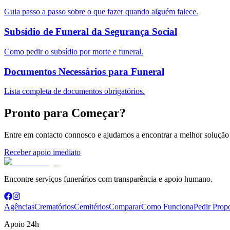
Guia passo a passo sobre o que fazer quando alguém falece.
Subsídio de Funeral da Segurança Social
Como pedir o subsídio por morte e funeral.
Documentos Necessários para Funeral
Lista completa de documentos obrigatórios.
Pronto para Começar?
Entre em contacto connosco e ajudamos a encontrar a melhor solução 
Receber apoio imediato
Encontre serviços funerários com transparência e apoio humano.
Agências
Crematórios
Cemitérios
Comparar
Como Funciona
Pedir Prop
Apoio 24h