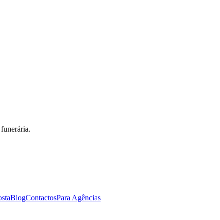
funerária.
osta
Blog
Contactos
Para Agências