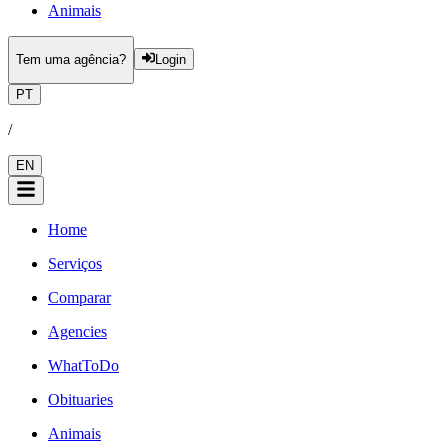
Animais
Tem uma agência?
Login
PT
/
EN
Home
Serviços
Comparar
Agencies
WhatToDo
Obituaries
Animais