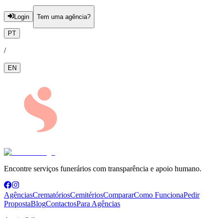
Login
Tem uma agência?
PT
/
EN
Encontre serviços funerários com transparência e apoio humano.
Agências
Crematórios
Cemitérios
Comparar
Como Funciona
Pedir
Proposta
Blog
Contactos
Para Agências