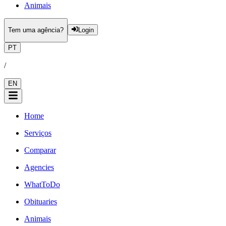
Animais
Tem uma agência?
Login
PT
/
EN
Home
Serviços
Comparar
Agencies
WhatToDo
Obituaries
Animais