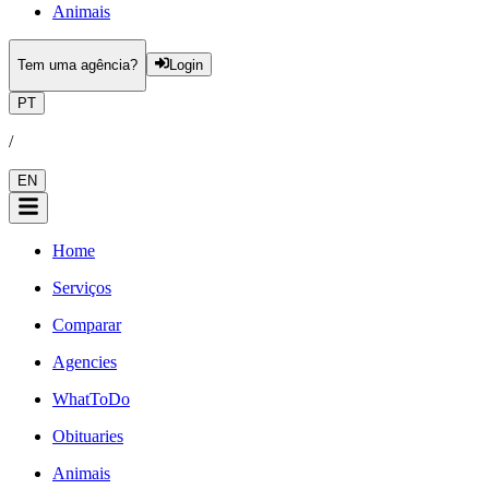
Animais
Tem uma agência?
Login
PT
/
EN
Home
Serviços
Comparar
Agencies
WhatToDo
Obituaries
Animais