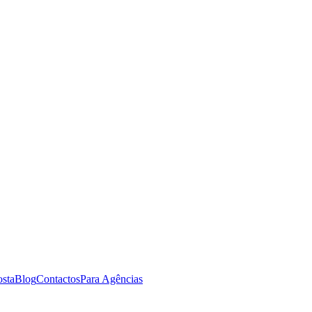
osta
Blog
Contactos
Para Agências