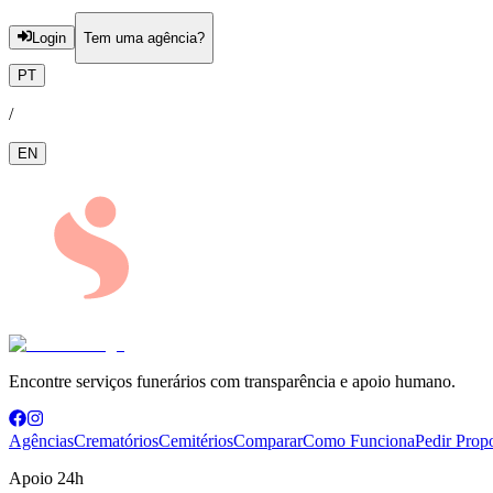
Login
Tem uma agência?
PT
/
EN
Encontre serviços funerários com transparência e apoio humano.
Agências
Crematórios
Cemitérios
Comparar
Como Funciona
Pedir Prop
Apoio 24h