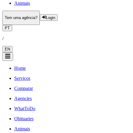
Animais
Tem uma agência?
Login
PT
/
EN
Home
Serviços
Comparar
Agencies
WhatToDo
Obituaries
Animais