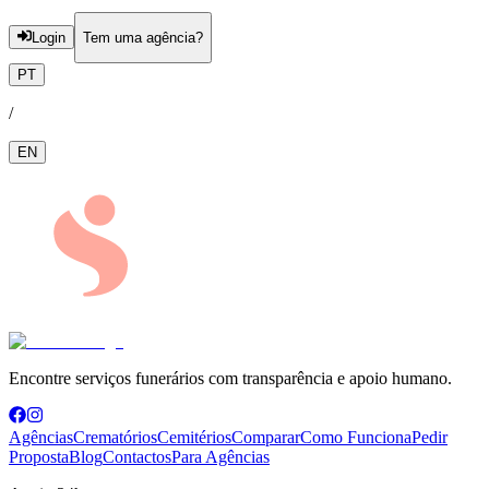
Login
Tem uma agência?
PT
/
EN
Encontre serviços funerários com transparência e apoio humano.
Agências
Crematórios
Cemitérios
Comparar
Como Funciona
Pedir
Proposta
Blog
Contactos
Para Agências