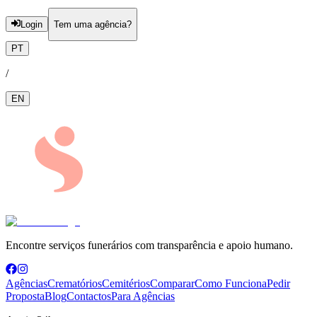
Login
Tem uma agência?
PT
/
EN
Encontre serviços funerários com transparência e apoio humano.
Agências
Crematórios
Cemitérios
Comparar
Como Funciona
Pedir
Proposta
Blog
Contactos
Para Agências