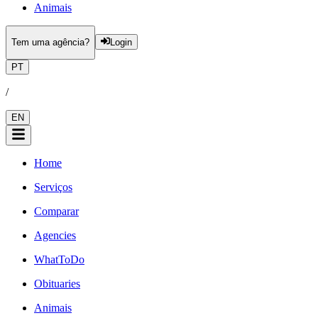
Animais
Tem uma agência?
Login
PT
/
EN
Home
Serviços
Comparar
Agencies
WhatToDo
Obituaries
Animais