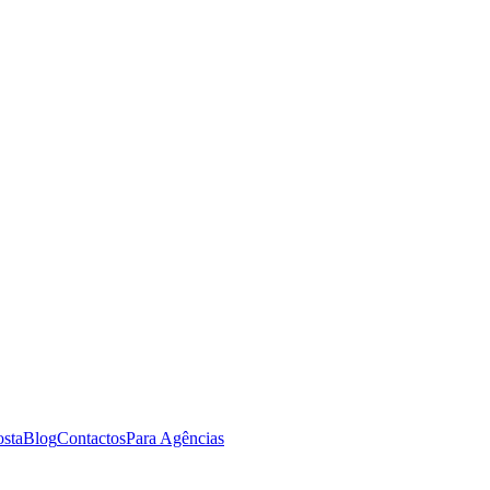
osta
Blog
Contactos
Para Agências