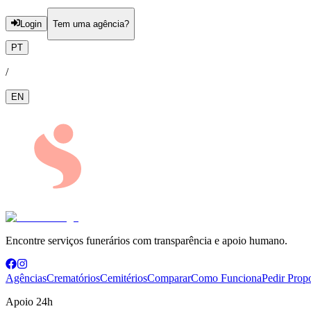
Login
Tem uma agência?
PT
/
EN
Encontre serviços funerários com transparência e apoio humano.
Agências
Crematórios
Cemitérios
Comparar
Como Funciona
Pedir Prop
Apoio 24h