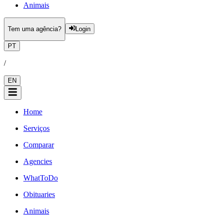
Animais
Tem uma agência?
Login
PT
/
EN
Home
Serviços
Comparar
Agencies
WhatToDo
Obituaries
Animais