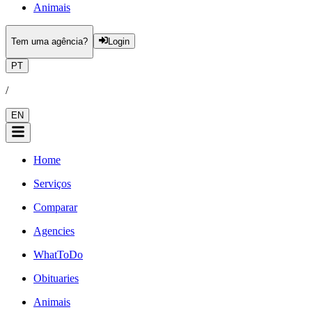
Animais
Tem uma agência?
Login
PT
/
EN
Home
Serviços
Comparar
Agencies
WhatToDo
Obituaries
Animais