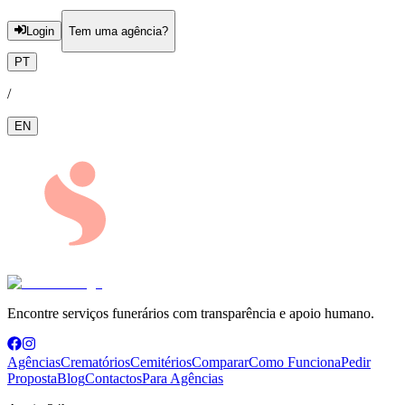
Login
Tem uma agência?
PT
/
EN
Encontre serviços funerários com transparência e apoio humano.
Agências
Crematórios
Cemitérios
Comparar
Como Funciona
Pedir
Proposta
Blog
Contactos
Para Agências