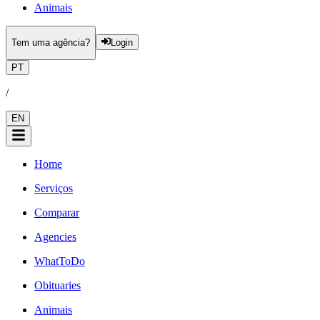
Animais
Tem uma agência?
Login
PT
/
EN
Home
Serviços
Comparar
Agencies
WhatToDo
Obituaries
Animais