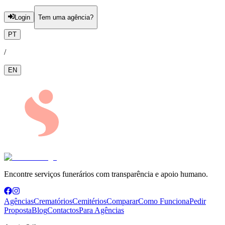
Login
Tem uma agência?
PT
/
EN
Encontre serviços funerários com transparência e apoio humano.
Agências
Crematórios
Cemitérios
Comparar
Como Funciona
Pedir
Proposta
Blog
Contactos
Para Agências