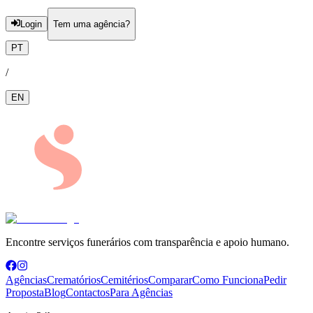
Login
Tem uma agência?
PT
/
EN
Encontre serviços funerários com transparência e apoio humano.
Agências
Crematórios
Cemitérios
Comparar
Como Funciona
Pedir
Proposta
Blog
Contactos
Para Agências