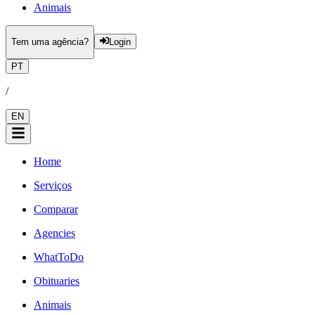
Animais
Tem uma agência?
Login
PT
/
EN
Home
Serviços
Comparar
Agencies
WhatToDo
Obituaries
Animais