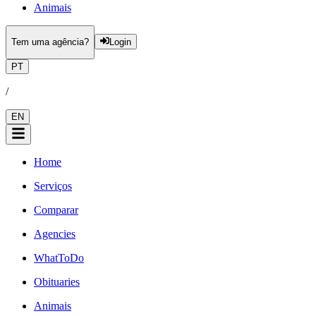
Animais
Tem uma agência?
Login
PT
/
EN
Home
Serviços
Comparar
Agencies
WhatToDo
Obituaries
Animais