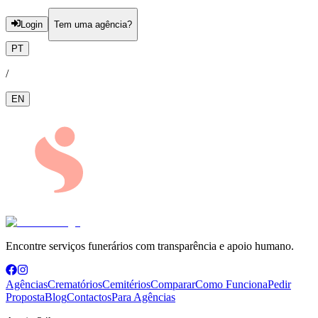
Login
Tem uma agência?
PT
/
EN
Encontre serviços funerários com transparência e apoio humano.
Agências
Crematórios
Cemitérios
Comparar
Como Funciona
Pedir
Proposta
Blog
Contactos
Para Agências