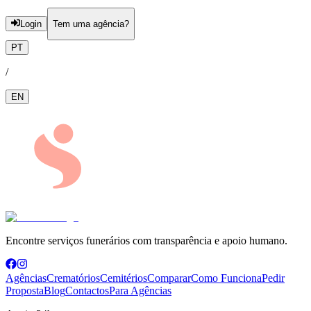
Login
Tem uma agência?
PT
/
EN
Encontre serviços funerários com transparência e apoio humano.
Agências
Crematórios
Cemitérios
Comparar
Como Funciona
Pedir
Proposta
Blog
Contactos
Para Agências