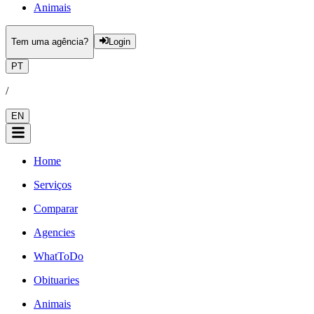
Animais
Tem uma agência?
Login
PT
/
EN
Home
Serviços
Comparar
Agencies
WhatToDo
Obituaries
Animais