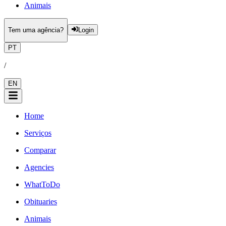
Animais
Tem uma agência?
Login
PT
/
EN
Home
Serviços
Comparar
Agencies
WhatToDo
Obituaries
Animais