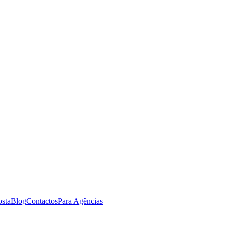
osta
Blog
Contactos
Para Agências