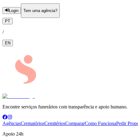
Login
Tem uma agência?
PT
/
EN
Encontre serviços funerários com transparência e apoio humano.
Agências
Crematórios
Cemitérios
Comparar
Como Funciona
Pedir Prop
Apoio 24h