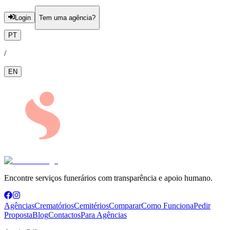
Login
Tem uma agência?
PT
/
EN
Encontre serviços funerários com transparência e apoio humano.
Agências
Crematórios
Cemitérios
Comparar
Como Funciona
Pedir
Proposta
Blog
Contactos
Para Agências