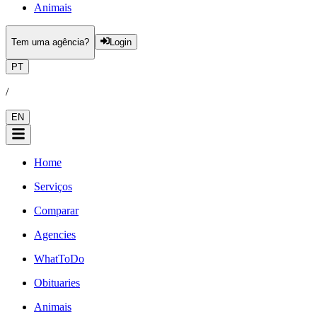
Animais
Tem uma agência?
Login
PT
/
EN
Home
Serviços
Comparar
Agencies
WhatToDo
Obituaries
Animais