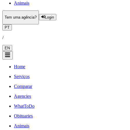
Animais
Tem uma agência?
Login
PT
/
EN
Home
Serviços
Comparar
Agencies
WhatToDo
Obituaries
Animais