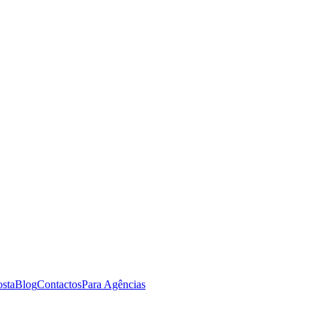
osta
Blog
Contactos
Para Agências