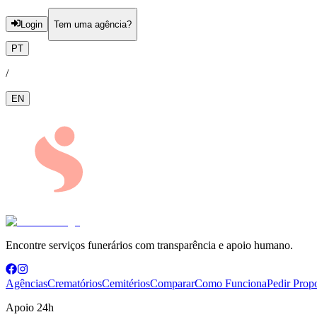
Login
Tem uma agência?
PT
/
EN
Encontre serviços funerários com transparência e apoio humano.
Agências
Crematórios
Cemitérios
Comparar
Como Funciona
Pedir Prop
Apoio 24h