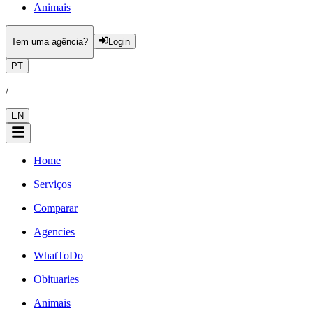
Animais
Tem uma agência?
Login
PT
/
EN
Home
Serviços
Comparar
Agencies
WhatToDo
Obituaries
Animais