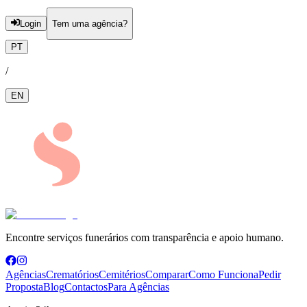
Login
Tem uma agência?
PT
/
EN
Encontre serviços funerários com transparência e apoio humano.
Agências
Crematórios
Cemitérios
Comparar
Como Funciona
Pedir
Proposta
Blog
Contactos
Para Agências