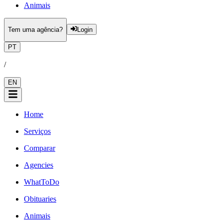
Animais
Tem uma agência?
Login
PT
/
EN
Home
Serviços
Comparar
Agencies
WhatToDo
Obituaries
Animais