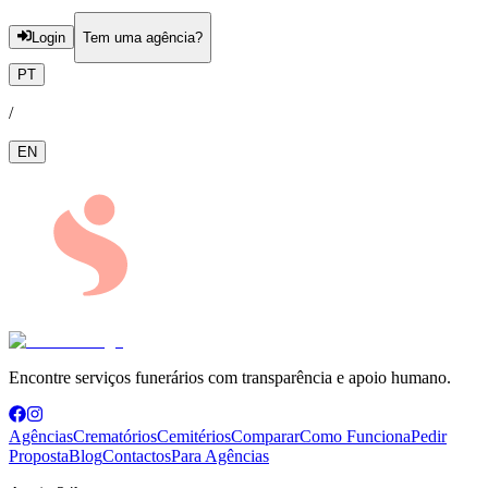
Login
Tem uma agência?
PT
/
EN
Encontre serviços funerários com transparência e apoio humano.
Agências
Crematórios
Cemitérios
Comparar
Como Funciona
Pedir
Proposta
Blog
Contactos
Para Agências