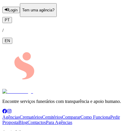
Login
Tem uma agência?
PT
/
EN
Encontre serviços funerários com transparência e apoio humano.
Agências
Crematórios
Cemitérios
Comparar
Como Funciona
Pedir
Proposta
Blog
Contactos
Para Agências