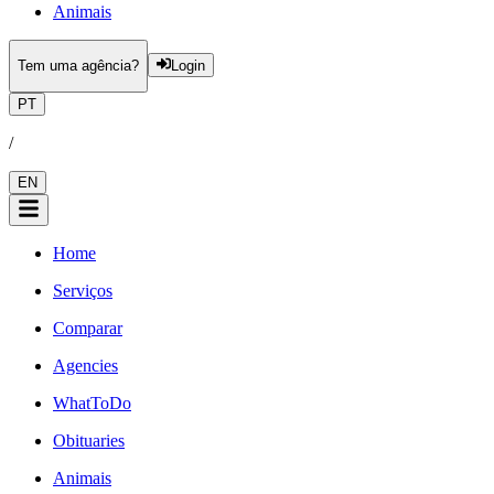
Animais
Tem uma agência?
Login
PT
/
EN
Home
Serviços
Comparar
Agencies
WhatToDo
Obituaries
Animais