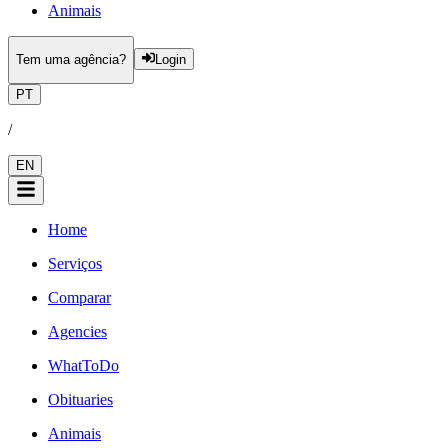
Animais
Tem uma agência?
Login
PT
/
EN
Home
Serviços
Comparar
Agencies
WhatToDo
Obituaries
Animais