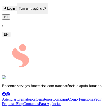
Login
Tem uma agência?
PT
/
EN
Encontre serviços funerários com transparência e apoio humano.
Agências
Crematórios
Cemitérios
Comparar
Como Funciona
Pedir
Proposta
Blog
Contactos
Para Agências