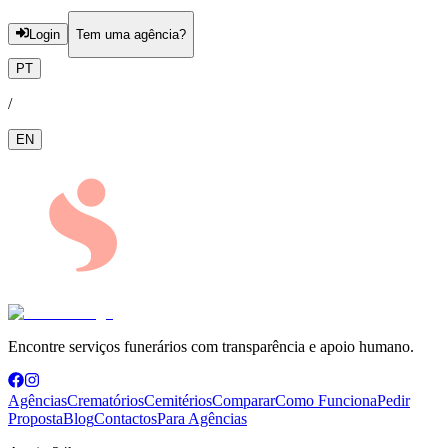
Login
Tem uma agência?
PT
/
EN
Encontre serviços funerários com transparência e apoio humano.
Agências
Crematórios
Cemitérios
Comparar
Como Funciona
Pedir
Proposta
Blog
Contactos
Para Agências