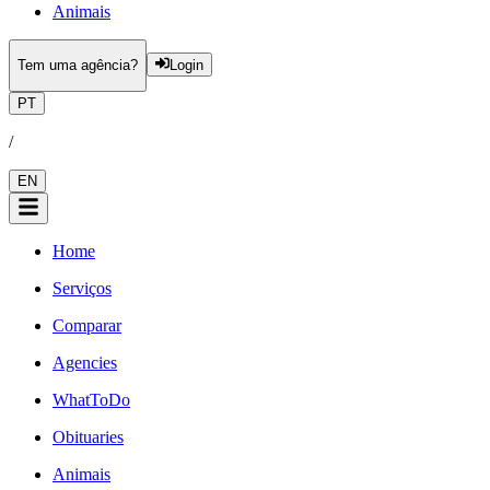
Animais
Tem uma agência?
Login
PT
/
EN
Home
Serviços
Comparar
Agencies
WhatToDo
Obituaries
Animais