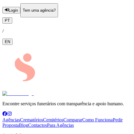
Login
Tem uma agência?
PT
/
EN
Encontre serviços funerários com transparência e apoio humano.
Agências
Crematórios
Cemitérios
Comparar
Como Funciona
Pedir
Proposta
Blog
Contactos
Para Agências