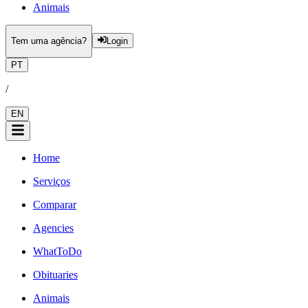
Animais
Tem uma agência?
Login
PT
/
EN
Home
Serviços
Comparar
Agencies
WhatToDo
Obituaries
Animais