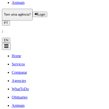
Animais
Tem uma agência?
Login
PT
/
EN
Home
Serviços
Comparar
Agencies
WhatToDo
Obituaries
Animais