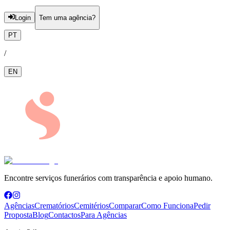
Login
Tem uma agência?
PT
/
EN
Encontre serviços funerários com transparência e apoio humano.
Agências
Crematórios
Cemitérios
Comparar
Como Funciona
Pedir
Proposta
Blog
Contactos
Para Agências