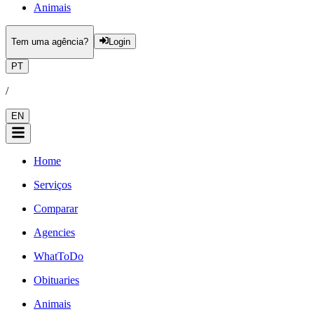
Animais
Tem uma agência?
Login
PT
/
EN
Home
Serviços
Comparar
Agencies
WhatToDo
Obituaries
Animais