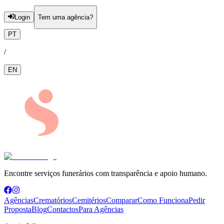
Login
Tem uma agência?
PT
/
EN
Encontre serviços funerários com transparência e apoio humano.
Agências
Crematórios
Cemitérios
Comparar
Como Funciona
Pedir
Proposta
Blog
Contactos
Para Agências