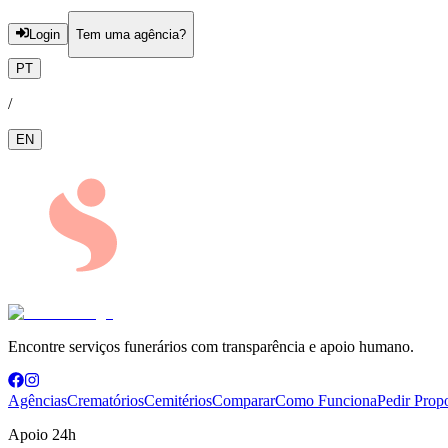
Login
Tem uma agência?
PT
/
EN
Encontre serviços funerários com transparência e apoio humano.
Agências
Crematórios
Cemitérios
Comparar
Como Funciona
Pedir Prop
Apoio 24h