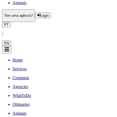
Animais
Tem uma agência?
Login
PT
/
EN
Home
Serviços
Comparar
Agencies
WhatToDo
Obituaries
Animais