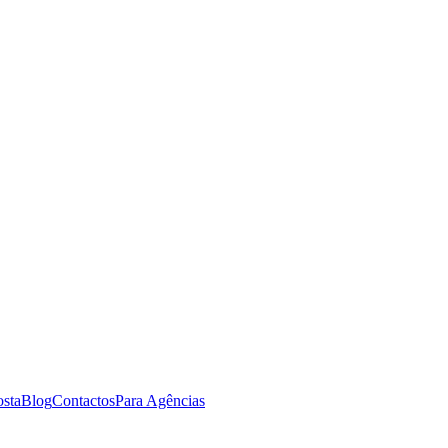
osta
Blog
Contactos
Para Agências