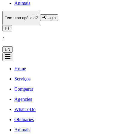
Animais
Tem uma agência?
Login
PT
/
EN
Home
Serviços
Comparar
Agencies
WhatToDo
Obituaries
Animais