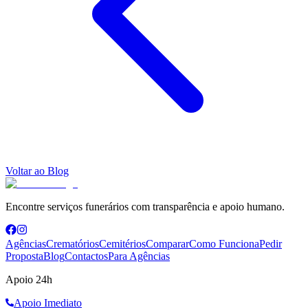
Voltar ao Blog
Encontre serviços funerários com transparência e apoio humano.
Agências
Crematórios
Cemitérios
Comparar
Como Funciona
Pedir
Proposta
Blog
Contactos
Para Agências
Apoio 24h
Apoio Imediato