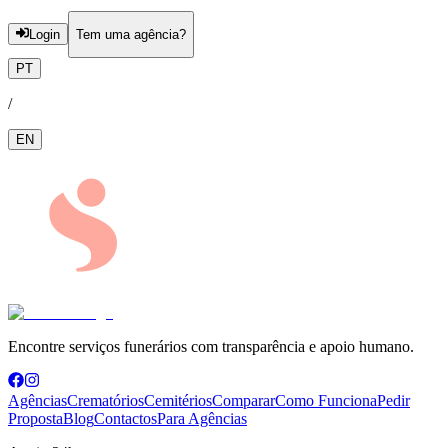
Login
Tem uma agência?
PT
/
EN
Encontre serviços funerários com transparência e apoio humano.
Agências
Crematórios
Cemitérios
Comparar
Como Funciona
Pedir
Proposta
Blog
Contactos
Para Agências