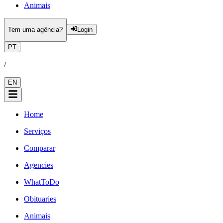
Animais
Tem uma agência?
Login
PT
/
EN
Home
Serviços
Comparar
Agencies
WhatToDo
Obituaries
Animais