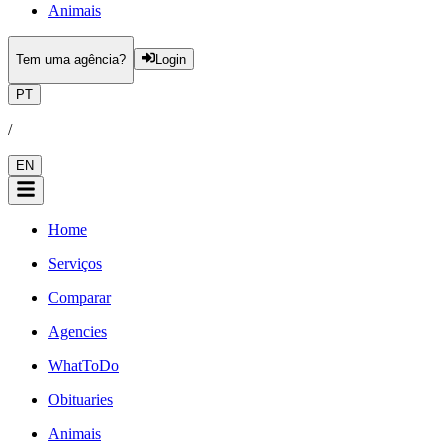
Animais
Tem uma agência?
Login
PT
/
EN
Home
Serviços
Comparar
Agencies
WhatToDo
Obituaries
Animais