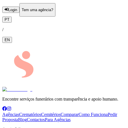
Login
Tem uma agência?
PT
/
EN
Encontre serviços funerários com transparência e apoio humano.
Agências
Crematórios
Cemitérios
Comparar
Como Funciona
Pedir
Proposta
Blog
Contactos
Para Agências