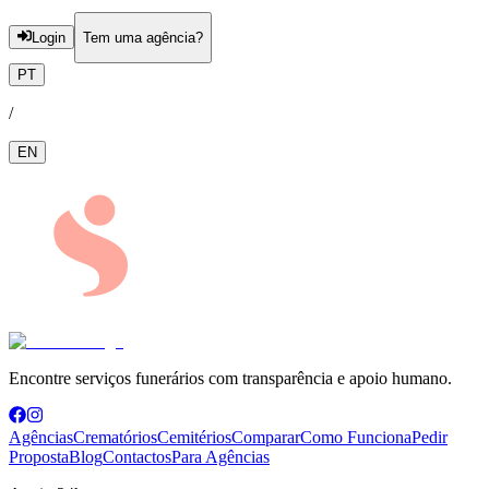
Login
Tem uma agência?
PT
/
EN
Encontre serviços funerários com transparência e apoio humano.
Agências
Crematórios
Cemitérios
Comparar
Como Funciona
Pedir
Proposta
Blog
Contactos
Para Agências