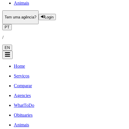
Animais
Tem uma agência?
Login
PT
/
EN
Home
Serviços
Comparar
Agencies
WhatToDo
Obituaries
Animais