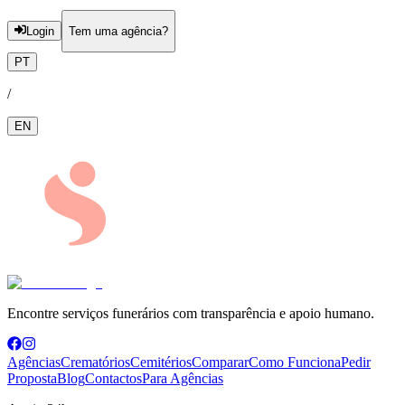
Login
Tem uma agência?
PT
/
EN
Encontre serviços funerários com transparência e apoio humano.
Agências
Crematórios
Cemitérios
Comparar
Como Funciona
Pedir
Proposta
Blog
Contactos
Para Agências