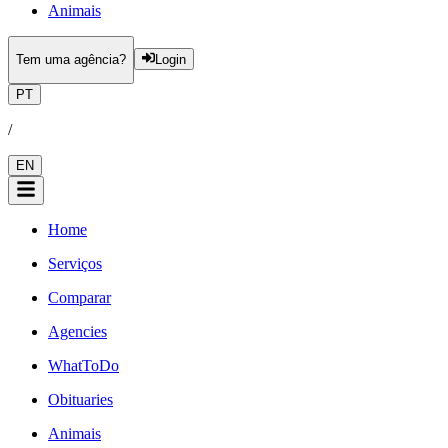
Animais
Tem uma agência?
Login
PT
/
EN
Home
Serviços
Comparar
Agencies
WhatToDo
Obituaries
Animais