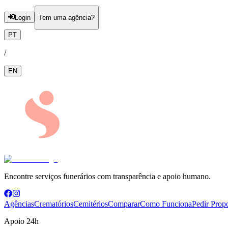
Login
Tem uma agência?
PT
/
EN
Encontre serviços funerários com transparência e apoio humano.
Agências
Crematórios
Cemitérios
Comparar
Como Funciona
Pedir Prop
Apoio 24h