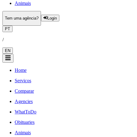
Animais
Tem uma agência?
Login
PT
/
EN
Home
Serviços
Comparar
Agencies
WhatToDo
Obituaries
Animais