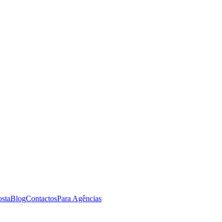
osta
Blog
Contactos
Para Agências