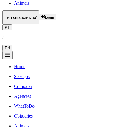
Animais
Tem uma agência?
Login
PT
/
EN
Home
Serviços
Comparar
Agencies
WhatToDo
Obituaries
Animais