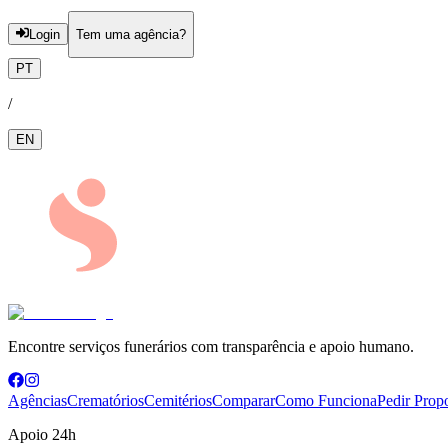
Login
Tem uma agência?
PT
/
EN
Encontre serviços funerários com transparência e apoio humano.
Agências
Crematórios
Cemitérios
Comparar
Como Funciona
Pedir Prop
Apoio 24h