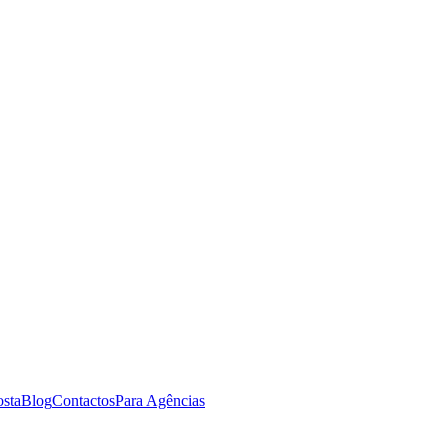
osta
Blog
Contactos
Para Agências