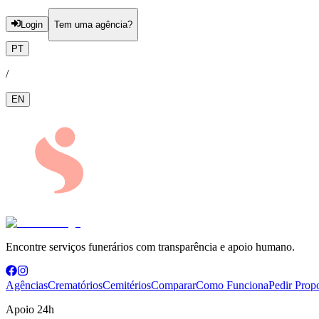
Login
Tem uma agência?
PT
/
EN
Encontre serviços funerários com transparência e apoio humano.
Agências
Crematórios
Cemitérios
Comparar
Como Funciona
Pedir Prop
Apoio 24h