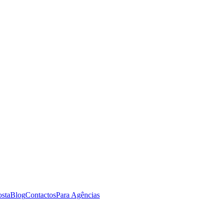
osta
Blog
Contactos
Para Agências