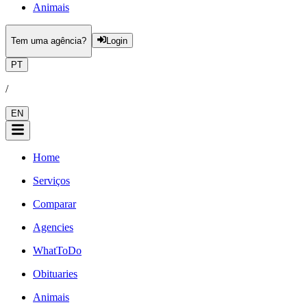
Animais
Tem uma agência?
Login
PT
/
EN
Home
Serviços
Comparar
Agencies
WhatToDo
Obituaries
Animais