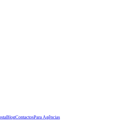
osta
Blog
Contactos
Para Agências