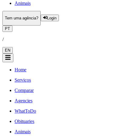
Animais
Tem uma agência?
Login
PT
/
EN
Home
Serviços
Comparar
Agencies
WhatToDo
Obituaries
Animais