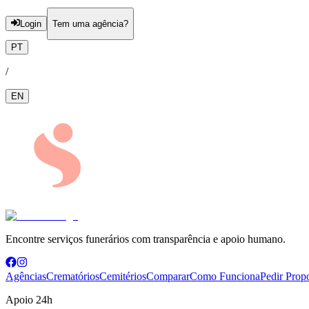
Login
Tem uma agência?
PT
/
EN
Encontre serviços funerários com transparência e apoio humano.
Agências
Crematórios
Cemitérios
Comparar
Como Funciona
Pedir Prop
Apoio 24h