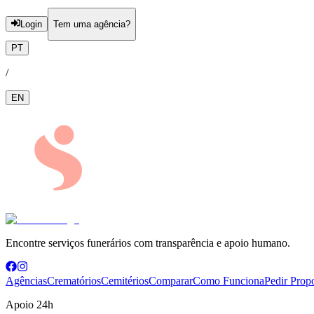
Login
Tem uma agência?
PT
/
EN
Encontre serviços funerários com transparência e apoio humano.
Agências
Crematórios
Cemitérios
Comparar
Como Funciona
Pedir Prop
Apoio 24h