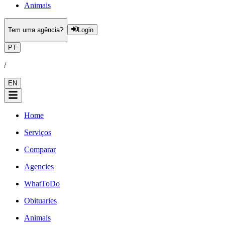
Animais
Tem uma agência?
Login
PT
/
EN
Home
Serviços
Comparar
Agencies
WhatToDo
Obituaries
Animais