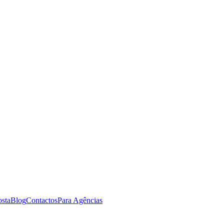
osta
Blog
Contactos
Para Agências