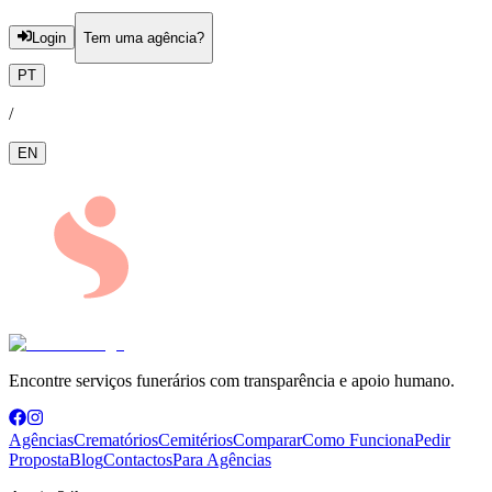
Login
Tem uma agência?
PT
/
EN
Encontre serviços funerários com transparência e apoio humano.
Agências
Crematórios
Cemitérios
Comparar
Como Funciona
Pedir
Proposta
Blog
Contactos
Para Agências