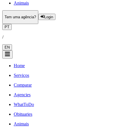
Animais
Tem uma agência?
Login
PT
/
EN
Home
Serviços
Comparar
Agencies
WhatToDo
Obituaries
Animais