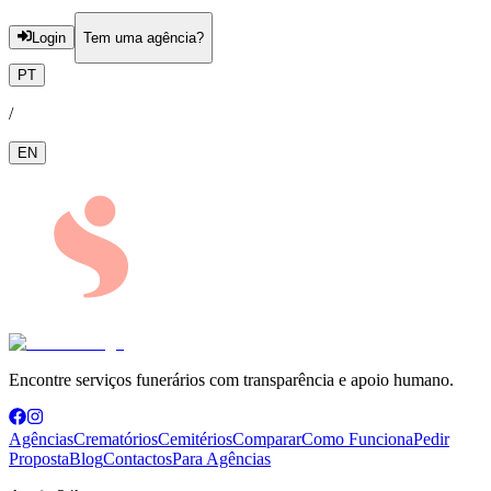
Login
Tem uma agência?
PT
/
EN
Encontre serviços funerários com transparência e apoio humano.
Agências
Crematórios
Cemitérios
Comparar
Como Funciona
Pedir
Proposta
Blog
Contactos
Para Agências