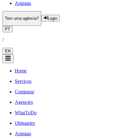
Animais
Tem uma agência?
Login
PT
/
EN
Home
Serviços
Comparar
Agencies
WhatToDo
Obituaries
Animais