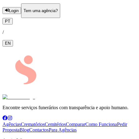
Login
Tem uma agência?
PT
/
EN
Encontre serviços funerários com transparência e apoio humano.
Agências
Crematórios
Cemitérios
Comparar
Como Funciona
Pedir
Proposta
Blog
Contactos
Para Agências