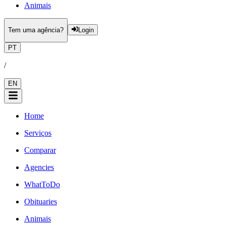
Animais
Tem uma agência?
Login
PT
/
EN
Home
Serviços
Comparar
Agencies
WhatToDo
Obituaries
Animais