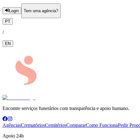
Login
Tem uma agência?
PT
/
EN
Encontre serviços funerários com transparência e apoio humano.
Agências
Crematórios
Cemitérios
Comparar
Como Funciona
Pedir Prop
Apoio 24h