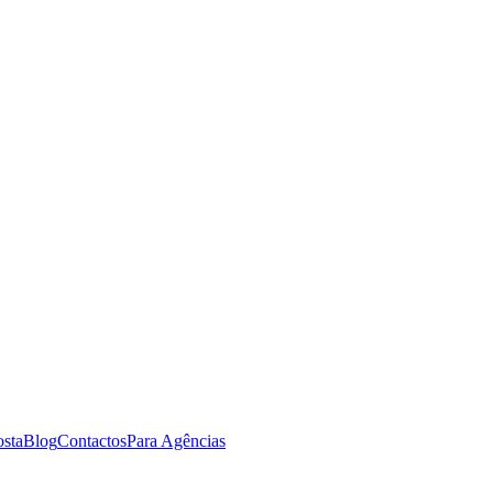
osta
Blog
Contactos
Para Agências