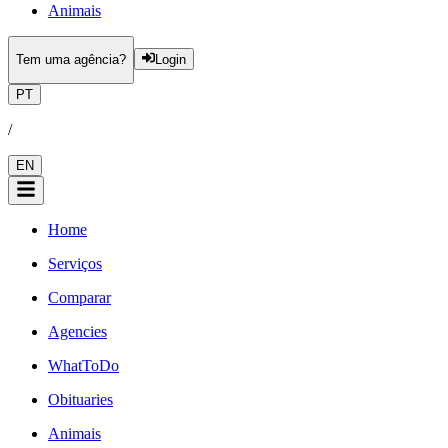
Animais
Tem uma agência?
Login
PT
/
EN
Home
Serviços
Comparar
Agencies
WhatToDo
Obituaries
Animais