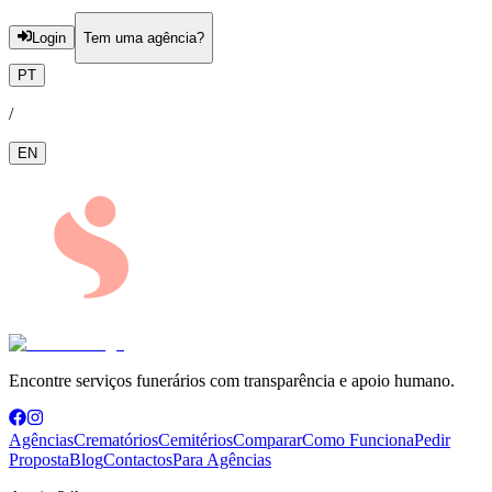
Login
Tem uma agência?
PT
/
EN
Encontre serviços funerários com transparência e apoio humano.
Agências
Crematórios
Cemitérios
Comparar
Como Funciona
Pedir
Proposta
Blog
Contactos
Para Agências