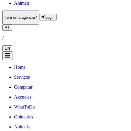
Animais
Tem uma agência?
Login
PT
/
EN
Home
Serviços
Comparar
Agencies
WhatToDo
Obituaries
Animais