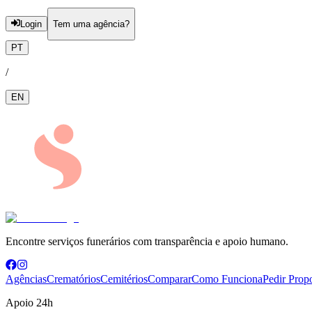
Login
Tem uma agência?
PT
/
EN
Encontre serviços funerários com transparência e apoio humano.
Agências
Crematórios
Cemitérios
Comparar
Como Funciona
Pedir Prop
Apoio 24h