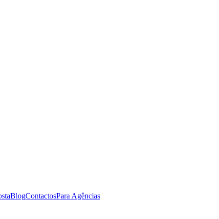
osta
Blog
Contactos
Para Agências