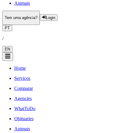
Animais
Tem uma agência?
Login
PT
/
EN
Home
Serviços
Comparar
Agencies
WhatToDo
Obituaries
Animais