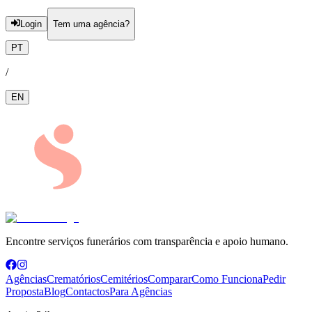
Login
Tem uma agência?
PT
/
EN
Encontre serviços funerários com transparência e apoio humano.
Agências
Crematórios
Cemitérios
Comparar
Como Funciona
Pedir
Proposta
Blog
Contactos
Para Agências