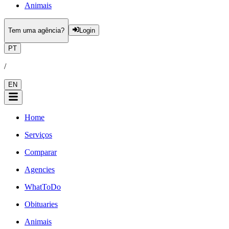
Animais
Tem uma agência?
Login
PT
/
EN
Home
Serviços
Comparar
Agencies
WhatToDo
Obituaries
Animais