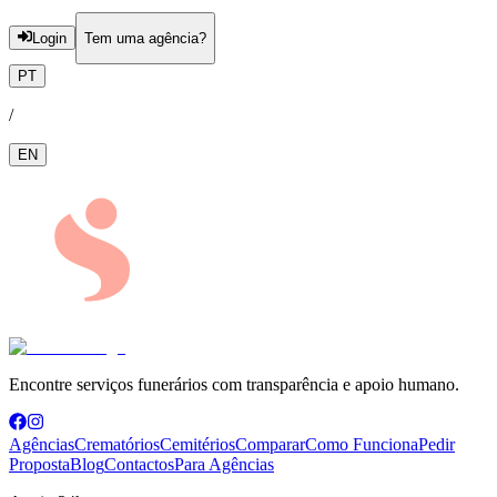
Login
Tem uma agência?
PT
/
EN
Encontre serviços funerários com transparência e apoio humano.
Agências
Crematórios
Cemitérios
Comparar
Como Funciona
Pedir
Proposta
Blog
Contactos
Para Agências