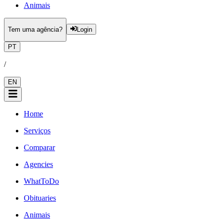
Animais
Tem uma agência?
Login
PT
/
EN
Home
Serviços
Comparar
Agencies
WhatToDo
Obituaries
Animais