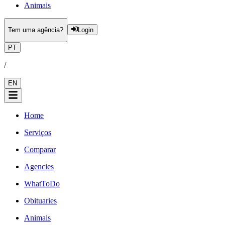
Animais
Tem uma agência?
Login
PT
/
EN
Home
Serviços
Comparar
Agencies
WhatToDo
Obituaries
Animais