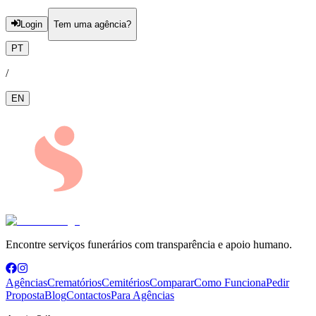
Login
Tem uma agência?
PT
/
EN
Encontre serviços funerários com transparência e apoio humano.
Agências
Crematórios
Cemitérios
Comparar
Como Funciona
Pedir
Proposta
Blog
Contactos
Para Agências