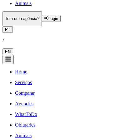
Animais
Tem uma agência?
Login
PT
/
EN
Home
Serviços
Comparar
Agencies
WhatToDo
Obituaries
Animais