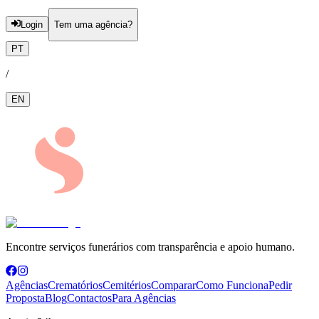
Login
Tem uma agência?
PT
/
EN
Encontre serviços funerários com transparência e apoio humano.
Agências
Crematórios
Cemitérios
Comparar
Como Funciona
Pedir
Proposta
Blog
Contactos
Para Agências